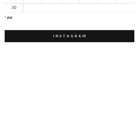
30
" JAN
I N S T A G R A M