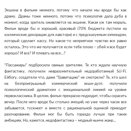
Экшена в фильме немного, потому что начали мы вроде бы как
драму. Драмы тоже немного, потому что психология дала дуба в
момент, когда зритель оживляется на экшене. Какая уж там мораль.
Фильм вроде бы и хороший, красивый (70% бюджета пустили на
космические декорации для лавстори) и с предсказуемым хэпиэндом,
который сделает кассу. Но какое-то неприятное чувство все равно
осталось. Это что же получается: если тебе плохо – убей и все будет
хорошо? И все? И плевать на все…?
“Пассажиры” подбросили свинью зрителям. Те кто ждали научную
фантастику, получили невразумительный недоработанный Sci-Fi.
Ейбогу, создатели что, даже “Гравитацию” не смотрели? Те, кто шел
на безпроигрышный коммерческий экшн-дуэт, получили
психологический драматизм с эмоциональной линией на уровне
первоклассника. В целом, фильм прекрасно подходит, чтобы скрасить
вечер. После него вроде бы столько эмоций, но уже через часок все
забывается, тускнеет и вместе с рациональной оценкой приходит
разочарование. Фильм мог бы быть гораздо лучше при таких
амбициях. Но, кажется, недофантастика – модный нынче жанр…