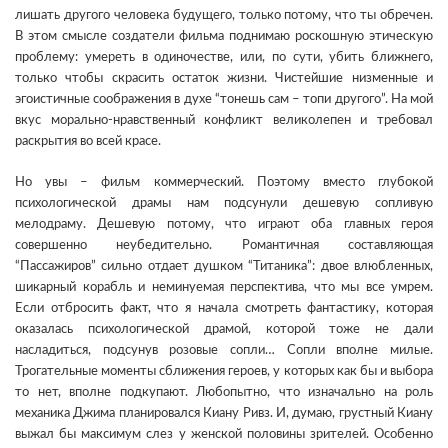
лишать другого человека будущего, только потому, что ты обречен.
В этом смысле создатели фильма поднимаю роскошную этическую
проблему: умереть в одиночестве, или, по сути, убить ближнего,
только чтобы скрасить остаток жизни. Чистейшие низменные и
эгоистичные соображения в духе “тонешь сам – топи другого”. На мой
вкус морально-нравственный конфликт великолепен и требовал
раскрытия во всей красе.
Но увы – фильм коммерческий. Поэтому вместо глубокой
психологической драмы нам подсунули дешевую сопливую
мелодраму. Дешевую потому, что играют оба главных героя
совершенно неубедительно. Романтичная составляющая
“Пассажиров” сильно отдает душком “Титаника”: двое влюбленных,
шикарный корабль и неминуемая перспектива, что мы все умрем.
Если отбросить факт, что я начала смотреть фантастику, которая
оказалась психологической драмой, которой тоже не дали
насладиться, подсунув розовые сопли… Сопли вполне милые.
Трогательные моменты сближения героев, у которых как бы и выбора
то нет, вполне подкупают. Любопытно, что изначально на роль
механика Джима планировался Киану Ривз. И, думаю, грустный Киану
выжал бы максимум слез у женской половины зрителей. Особенно