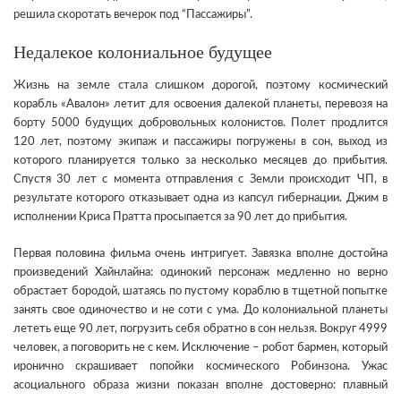
решила скоротать вечерок под “Пассажиры”.
Недалекое колониальное будущее
Жизнь на земле стала слишком дорогой, поэтому космический
корабль «Авалон» летит для освоения далекой планеты, перевозя на
борту 5000 будущих добровольных колонистов. Полет продлится
120 лет, поэтому экипаж и пассажиры погружены в сон, выход из
которого планируется только за несколько месяцев до прибытия.
Спустя 30 лет с момента отправления с Земли происходит ЧП, в
результате которого отказывает одна из капсул гибернации. Джим в
исполнении Криса Пратта просыпается за 90 лет до прибытия.
Первая половина фильма очень интригует. Завязка вполне достойна
произведений Хайнлайна: одинокий персонаж медленно но верно
обрастает бородой, шатаясь по пустому кораблю в тщетной попытке
занять свое одиночество и не соти с ума. До колониальной планеты
лететь еще 90 лет, погрузить себя обратно в сон нельзя. Вокруг 4999
человек, а поговорить не с кем. Исключение – робот бармен, который
иронично скрашивает попойки космического Робинзона. Ужас
асоциального образа жизни показан вполне достоверно: плавный