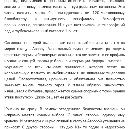
переход недоумения к попыткам исправить ситуацию, отчаянию,
апатии и легкому помешательству с суицидальным наклоном. Эта
часть картины могла бы принадлежать не 120-миллионному
блокбастеру, а артхаусному монофильму. Атмосферно,
проникновенно, психологично. И я уже настроилась на философский
лад и глубокомысленный катарсис. Но нет.
Однажды наш герой пьяно шатается по кораблю и натыкается на
мирно спящую Аврору. Алкогольный туман не мешает разглядеть
приятные формы и белокурые локоны, а так же залезть в ее профиль
и узнать о спящей красавице больше информации. Аврора – писатель-
журналист, во всех смыслах принцесска, которая летит на
колониальную планету из амбициозных и не лишенных тщеславия
целей. Словоохотливая, ироничная и обаятельная она полностью
занимает мысли главного героя. И таким образом знакомство,
начавшееся с бутылки, продолжается крайне спорным с точки зрения
этики поступком. Джим решает ее разбудить.
Конечно не сразу. В рамках отведенного бюджетом времени он
исправно мается муками выбора. С одной стороны одному ему
хреново. И разговоры с мирно спящей в капсуле Авророй утешения не
приносят. С другой стороны – стыдно. Как-то подло и недостойно