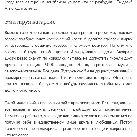
когда главная героиня неизбежно узнает, что ее разбудили. Та-даам!
А, погодите, нет…
Эмитируя катарсис
Вместо того, чтобы как взрослые люди решать проблемы, главным
героям подбрасывают космический квест. А давайте сделаем дырку
от астероида в обшивке корабля и сломаем реактор. Потому что
совместный труд – он объединяет. И разругавшиеся вдрызг Аврора и
Джим резво скачут по кораблю, пытаясь не допустить гибели друг
друга и спящих 5000 заодно. Экшн, тревожная музыка,
самопожертвование. Все дела. Тут уже как бы не до рассусоливаний и
примирения, спасаться надо. Так и представляю героя: «Черт, она
злится, поскорее бы уже что-нибудь случилось, чтобы мы жили
долго и счастливо».
Такой маленький эгоистичный рай с приключениями. Есть еда, жилье,
все варианты досуга. Заскучал – разбудил кого посимпатичнее.
Немного огреб за то, что вроде как лишил ее жизни, но тем не менее
получил себе в единственном лице друга и любовницу. Потом
конечно чуть не поджарился в реакторе, но зато еще и лавры за то,
что всех спас.