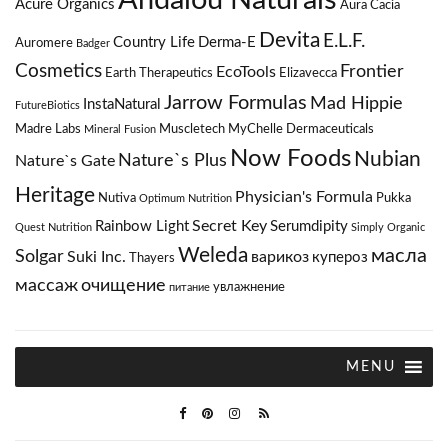
Andalou Naturals
Acure Organics
Aura Cacia
Devita
E.L.F.
Country Life
Derma-E
Auromere
Badger
Cosmetics
Frontier
EcoTools
Earth Therapeutics
Elizavecca
Jarrow Formulas
Mad Hippie
InstaNatural
FutureBiotics
Madre Labs
Muscletech
MyChelle Dermaceuticals
Mineral Fusion
Now Foods
Nubian
Nature`s Plus
Nature`s Gate
Heritage
Physician's Formula
Nutiva
Pukka
Optimum Nutrition
Secret Key
Rainbow Light
Serumdipity
Quest Nutrition
Simply Organic
Weleda
масла
Solgar
Suki Inc.
варикоз
купероз
Thayers
массаж
очищение
увлажнение
питание