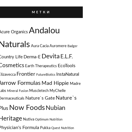
М Е Т К И
Andalou
Acure Organics
Naturals
Aura Cacia
Auromere
Badger
Devita
E.L.F.
Country Life
Derma-E
Cosmetics
EcoTools
Earth Therapeutics
Frontier
InstaNatural
Elizavecca
FutureBiotics
Jarrow Formulas
Mad Hippie
Madre
Labs
Muscletech
MyChelle
Mineral Fusion
Nature`s
Nature`s Gate
Dermaceuticals
Now Foods
Nubian
Plus
Heritage
Nutiva
Optimum Nutrition
Physician's Formula
Pukka
Quest Nutrition