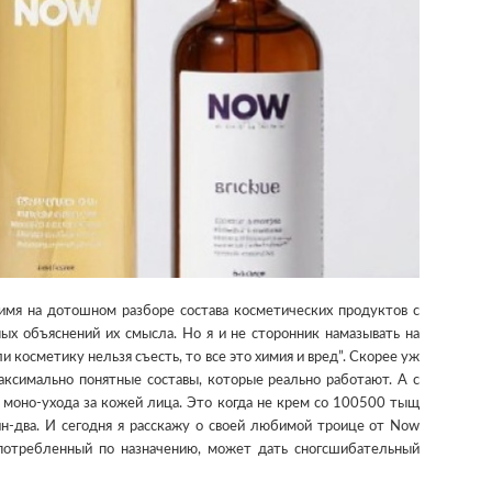
 имя на дотошном разборе состава косметических продуктов с
ых объяснений их смысла. Но я и не сторонник намазывать на
ли косметику нельзя съесть, то все это химия и вред”. Скорее уж
аксимально понятные составы, которые реально работают. А с
м моно-ухода за кожей лица. Это когда не крем со 100500 тыщ
ин-два. И сегодня я расскажу о своей любимой троице от Now
употребленный по назначению, может дать сногсшибательный