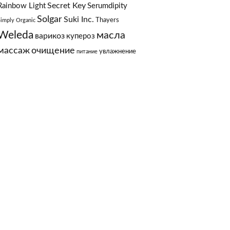
Secret Key
Rainbow Light
Serumdipity
Solgar
Suki Inc.
Thayers
Simply Organic
Weleda
масла
варикоз
купероз
массаж
очищение
увлажнение
питание