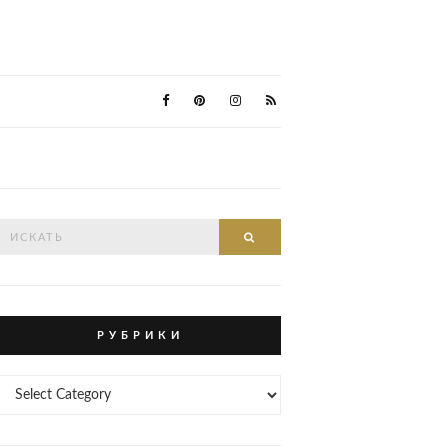
Search
Search
or:
Р У Б Р И К И
Р
У
Б
Р