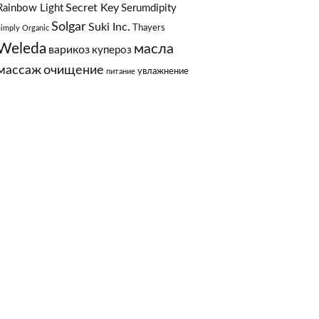
Secret Key
Rainbow Light
Serumdipity
Solgar
Suki Inc.
Thayers
Simply Organic
Weleda
масла
варикоз
купероз
массаж
очищение
увлажнение
питание