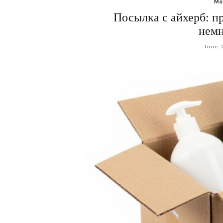
Мо
Посылка с айхерб: п
немн
June 