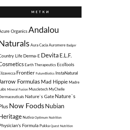
М Е Т К И
Andalou
Acure Organics
Naturals
Aura Cacia
Auromere
Badger
Devita
E.L.F.
Country Life
Derma-E
Cosmetics
EcoTools
Earth Therapeutics
Frontier
InstaNatural
Elizavecca
FutureBiotics
Jarrow Formulas
Mad Hippie
Madre
Labs
Muscletech
MyChelle
Mineral Fusion
Nature`s
Nature`s Gate
Dermaceuticals
Now Foods
Nubian
Plus
Heritage
Nutiva
Optimum Nutrition
Physician's Formula
Pukka
Quest Nutrition