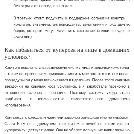
без отрыва от повседневных дел.
В-третьих, стоит подумать о поддержке организма изнутри –
коллаген, витамины, антиоксиданты, венотоники и ряд других
бадов, которые могут улучшить состояние стенки сосудов и
кожи лица.
Как избавиться от купероза на лице в домашних
условиях?
Как-то я пошла на ультразвуковую чистку лица и девочка-кометолог
с таким остервенением принялась чистить мне нос, что в итоге после
процедуры он у меня весь оказался в царапинах. После этого садизма
звездочки на крыльях носа усилились, а я заработала паранойю в
отношении салонов в принципе. Поэтому систему ухода стала
подбирать с возможностью самостоятельного домашнего
использования.
Компрессы с холодным чаем или заварной ромашкой мне не улыбают.
Слава Богу не в дремучем веке живем и лечебная косметика от
купероза существует давно. Она не уберет лопнувшие капилляры, но