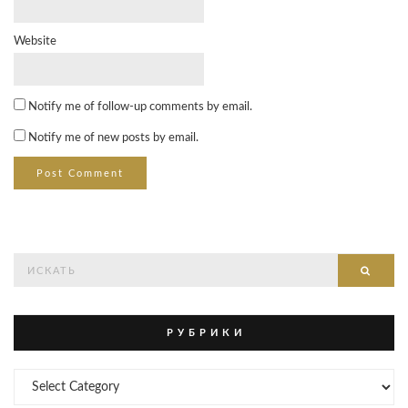
Website
Notify me of follow-up comments by email.
Notify me of new posts by email.
Search
Searc
for:
Р У Б Р И К И
Р
У