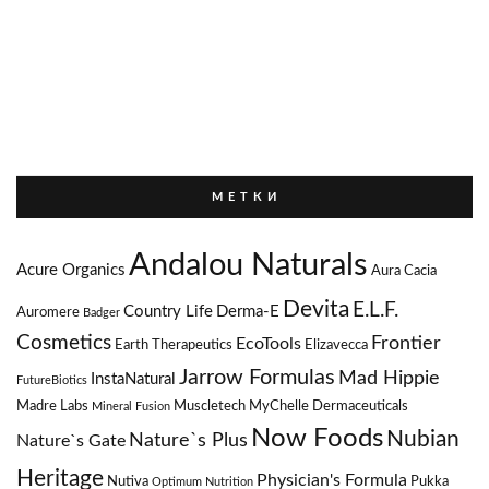
М Е Т К И
Andalou Naturals
Acure Organics
Aura Cacia
Devita
E.L.F.
Country Life
Derma-E
Auromere
Badger
Cosmetics
Frontier
EcoTools
Earth Therapeutics
Elizavecca
Jarrow Formulas
Mad Hippie
InstaNatural
FutureBiotics
Madre Labs
Muscletech
MyChelle Dermaceuticals
Mineral Fusion
Now Foods
Nubian
Nature`s Plus
Nature`s Gate
Heritage
Physician's Formula
Nutiva
Pukka
Optimum Nutrition