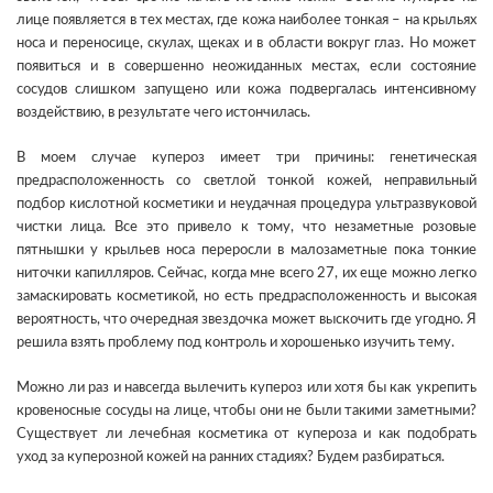
лице появляется в тех местах, где кожа наиболее тонкая – на крыльях
носа и переносице, скулах, щеках и в области вокруг глаз. Но может
появиться и в совершенно неожиданных местах, если состояние
сосудов слишком запущено или кожа подвергалась интенсивному
воздействию, в результате чего истончилась.
В моем случае купероз имеет три причины: генетическая
предрасположенность со светлой тонкой кожей, неправильный
подбор кислотной косметики и неудачная процедура ультразвуковой
чистки лица. Все это привело к тому, что незаметные розовые
пятнышки у крыльев носа переросли в малозаметные пока тонкие
ниточки капилляров. Сейчас, когда мне всего 27, их еще можно легко
замаскировать косметикой, но есть предрасположенность и высокая
вероятность, что очередная звездочка может выскочить где угодно. Я
решила взять проблему под контроль и хорошенько изучить тему.
Можно ли раз и навсегда вылечить купероз или хотя бы как укрепить
кровеносные сосуды на лице, чтобы они не были такими заметными?
Существует ли лечебная косметика от купероза и как подобрать
уход за куперозной кожей на ранних стадиях? Будем разбираться.