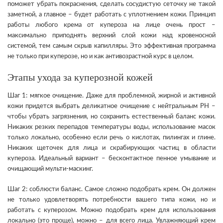
поможет убрать покраснения, сделать сосудистую сеточку не такой
заметной, а главное – будет работать с уплотнением кожи. Принцип
работы любого крема от купероза на лице очень прост –
максимально приподнять верхний слой кожи над кровеносной
системой, тем самым скрыв капилляры. Это эффективная программа
не только при куперозе, но и как антивозрастной курс в целом.
Этапы ухода за куперозной кожей
Шаг 1: мягкое очищение. Даже для проблемной, жирной и активной
кожи придется выбрать деликатное очищение с нейтральным PH –
чтобы убрать загрязнения, но сохранить естественный баланс кожи.
Никаких резких перепадов температуры воды, использование масок
только локально, особенно если речь о кислотах, пилингах и глине.
Никаких щеточек для лица и скрабирующих частиц в области
купероза. Идеальный вариант – бесконтактное пенное умывание и
очищающий мульти-маскинг.
Шаг 2: соблюсти баланс. Самое сложно подобрать крем. Он должен
не только удовлетворять потребности вашего типа кожи, но и
работать с куперозом. Можно подобрать крем для использования
локально (это проще), можно – для всего лица. Увлажняющий крем