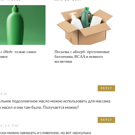
с iHerb: только самое
Посылка с айхерб: протеиновые
имое
батончики, BCAA и немного
косметики
REPLY
 PM
ельное подсолнечное масло можно использовать для массажа
х масел и они там были. Получается можно?
REPLY
 4:56 PM
ески можно намазать и сливочное, но вот насколько