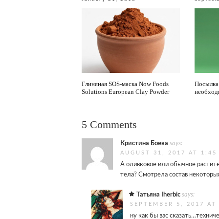
Глиняная SOS-маска Now Foods
Посылка 
Solutions European Clay Powder
необход
5 Comments
Кристина Боева
says:
AUGUST 31, 2017 AT 1:45
А оливковое или обычное растит
тела? Смотрела состав некоторы
Татьяна Iherbic
says:
SEPTEMBER 5, 2017 AT
ну как бы вас сказать…технич