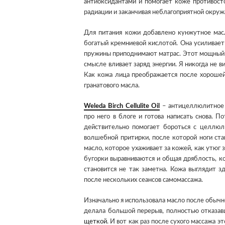
антиоксидантами и помогает коже противост
радиации и заканчивая неблагоприятной окру
Для питания кожи добавлено кунжутное масл
богатый кремниевой кислотой. Она усиливает 
пружины приподнимают матрас. Этот мощный 
смысле вливает заряд энергии. Я никогда не 
Как кожа лица преображается после хорошей 
гранатового масла.
Weleda Birch Cellulite Oil
– антицеллюлитное м
про него в блоге и готова написать снова. 
действительно помогает бороться с целлюл
волшебной притирки, после которой ноги ст
масло, которое ухаживает за кожей, как утюг 
бугорки выравниваются и общая дряблость, ко
становится не так заметна. Кожа выглядит 
после нескольких сеансов самомассажа.
Изначально я использовала масло после обычно
делала большой перерыв, полностью отказав
щеткой
. И вот как раз после сухого массажа э