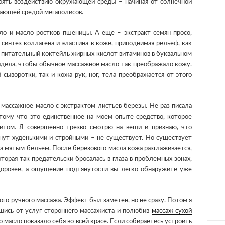
оять воздействию окружающей среды – начиная от солнечной
жающей средой мегаполисов.
о и масло ростков пшеницы. А еще – экстракт семян просо,
синтез коллагена и эластина в коже, приподнимая рельеф, как
питательный коктейль жирных кислот витаминов в буквальном
видела, чтобы обычное массажное масло так преображало кожу.
сыворотки, так и кожа рук, ног, тела преображается от этого
ассажное масло с экстрактом листьев березы. Не раз писала
Потому что это единственное на моем опыте средство, которое
итом. Я совершенно трезво смотрю на вещи и признаю, что
анут худенькими и стройными – не существует. Но существует
за мятым бельем. После березового масла кожа разглаживается,
торая так предательски бросалась в глаза в проблемных зонах,
здоровее, а ощущение подтянутости вы легко обнаружите уже
го ручного массажа. Эффект был заметен, но не сразу. Потом я
шись от услуг стороннего массажиста и полюбив
массаж сухой
то масло показало себя во всей красе. Если собираетесь устроить