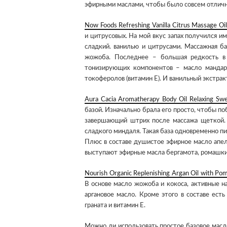
эфирными маслами, чтобы было совсем отличн
Now Foods Refreshing Vanilla Citrus Massage Oil
и цитрусовых. На мой вкус запах получился и
сладкий. ванилью и цитрусами. Массажная б
жожоба. Последнее – большая редкость в 
тонизирующих компонентов – масло мандарин
токоферолов (витамин Е). И ванильный экстракт
Aura Cacia Aromatherapy Body Oil Relaxing Sw
базой. Изначально брала его просто, чтобы по
завершающий штрих после массажа щеткой. 
сладкого миндаля. Такая база одновременно пи
Плюс в составе душистое эфирное масло апел
выступают эфирные масла бергамота, ромашки,
Nourish Organic Replenishing Argan Oil with Po
В основе масло жожоба и кокоса, активные н
аргановое масло. Кроме этого в составе есть
граната и витамин Е.
Можно ли использовать простое базовое масло