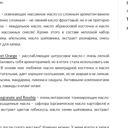
о.
– освежающее массажное масло со сложным ароматом ванили
менно сложным – не свежий кисло-фруктовый, но и не приторно
аза – миндальное масло, масло абрикосовой косточки и масло
массажных смесях! Кроме этого в составе неплохой набор
а, апельсина, масло шиповника, экстракт розмарина, смесь
 для запаха.
eet Orange
– расслабляющее цитрусовое масло с очень легкой
баловать себя ароматерапией, но в итоге стала использовать как
В основе мое любимое масло виноградной косточки и масло
тательная, дает хорошее скольжение, но не жирная и не липкая.
ьсина, мандарина, лимона и сандала. Активными компонентами
 лаванды и иланг-иланг.
megranate and Rosehip
– очень интересное тонизирующее масло.
асыщенные масла – сафлора (органическое масло картофеля) и
 экстракт цветов гибискуса, масло семян шиповника, экстракт
 после сухого массажа? Конечно можно. У меня всегда в запасе