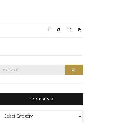
Search
Search
or:
Р У Б Р И К И
Р
У
Б
Р