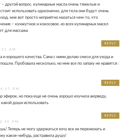
 – другой вопрос. кулинарные масла очень тяжелые и
 стоит использовать однозначно. для тела они будут очень
ход. мне вот просто неприятно мазаться чем-то, что
чение – кунжутное и кокосовое. из всех кулинарных масел
ет для массажа
REPLY
:21 AM
a и хорошего качества. Сама с ними делаю смеси для ухода и
 пошли. Пробовала несколько, но мне все по запаху не нравятся :
REPLY
 4:57 PM
ор эфирок, но пока еще не очень хорошо изучила аюрведу,
 какой доши использовать
REPLY
2:40 PM
ешь! Теперь не могу удержаться хочу все их перенюхать и
жу какое-нибудь, растравила душу!