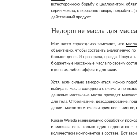
встестороннюю борьбу с целлюлитом, обязат
серии можно, откровенно говоря, подзабить (н
действенный продукт.
Недорогие масла для масс
Мне часто справедливо замечают, что
масла
объективно, чтобы составить аналогичную по 
больше денег. Я проверяла, правда. Покупа
бюджетные массажные масла по своему составу
в деньгах, либо в эффекте для кожи.
Хотя, если сильно заморочиться, можно подо
выбирать масла холодного отжима и по возм
дешевые массажные масла проходят множест
для тела. Отбеливание, дезодорирование, под
делает масло эстетически приятнее – чистое, 
Кроме Weleda минимальную обработку проходя
и массажа есть только один недостаток – 
количеством компонентов в составе. Вот вар