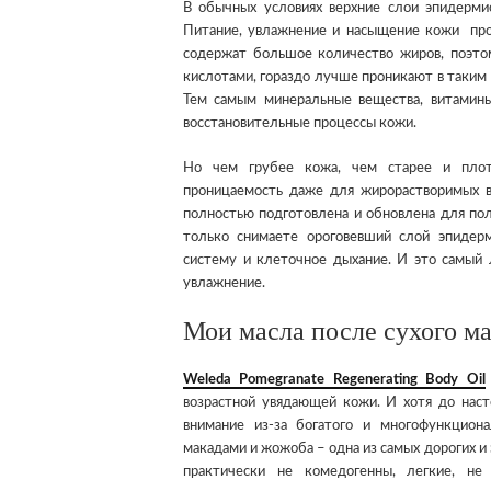
В обычных условиях верхние слои эпидерми
Питание, увлажнение и насыщение кожи про
содержат большое количество жиров, поэт
кислотами, гораздо лучше проникают в таким
Тем самым минеральные вещества, витамин
восстановительные процессы кожи.
Но чем грубее кожа, чем старее и плот
проницаемость даже для жирорастворимых в
полностью подготовлена и обновлена для по
только снимаете ороговевший слой эпидерм
систему и клеточное дыхание. И это самый
увлажнение.
Мои масла после сухого м
Weleda
Pomegranate
Regenerating
Body
Oil
возрастной увядающей кожи. И хотя до наст
внимание из-за богатого и многофункциона
макадами и жожоба – одна из самых дорогих 
практически не комедогенны, легкие, не