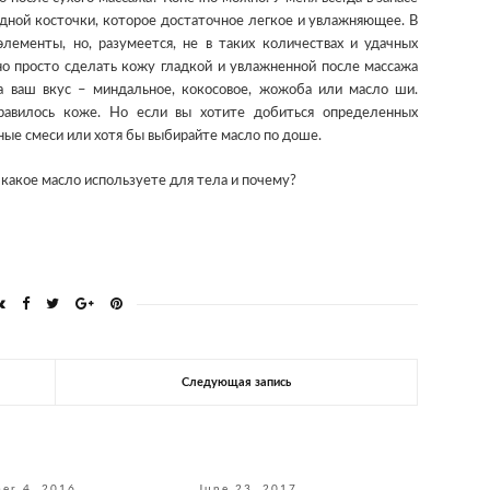
адной косточки, которое достаточное легкое и увлажняющее. В
ементы, но, разумеется, не в таких количествах и удачных
жно просто сделать кожу гладкой и увлажненной после массажа
а ваш вкус – миндальное, кокосовое, жожоба или масло ши.
равилось коже. Но если вы хотите добиться определенных
ные смеси или хотя бы выбирайте масло по доше.
какое масло используете для тела и почему?
Следующая запись
er 4, 2016
June 23, 2017