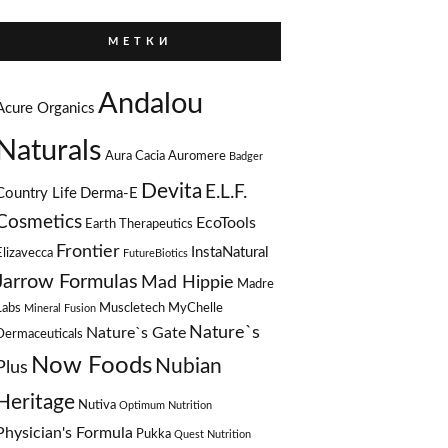
М Е Т К И
Andalou
Acure Organics
Naturals
Aura Cacia
Auromere
Badger
Devita
E.L.F.
Country Life
Derma-E
Cosmetics
EcoTools
Earth Therapeutics
Frontier
InstaNatural
Elizavecca
FutureBiotics
Jarrow Formulas
Mad Hippie
Madre
Labs
Muscletech
MyChelle
Mineral Fusion
Nature`s
Nature`s Gate
Dermaceuticals
Now Foods
Nubian
Plus
Heritage
Nutiva
Optimum Nutrition
Physician's Formula
Pukka
Quest Nutrition