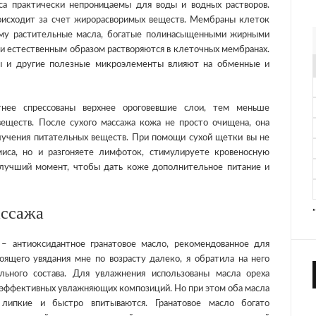
са практически непроницаемы для воды и водных растворов.
исходит за счет жирорасворимых веществ. Мембраны клеток
ому растительные масла, богатые полинасыщенными жирными
 и естественным образом растворяются в клеточных мембранах.
ы и другие полезные микроэлементы влияют на обменные и
нее спрессованы верхнее ороговевшие слои, тем меньше
еществ. После сухого массажа кожа не просто очищена, она
лучения питательных веществ. При помощи сухой щетки вы не
иса, но и разгоняете лимфоток, стимулируете кровеносную
 лучший момент, чтобы дать коже дополнительное питание и
ассажа
– антиоксидантное гранатовое масло, рекомендованное для
оящего увядания мне по возрасту далеко, я обратила на него
льного состава. Для увлажнения использованы масла ореха
и эффективных увлажняющих композиций. Но при этом оба масла
 липкие и быстро впитываются. Гранатовое масло богато