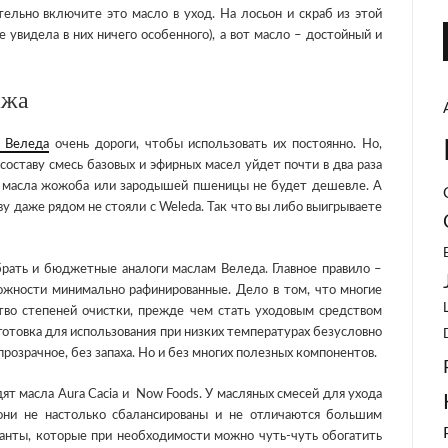
ельно включите это масло в уход. На лосьон и скраб из этой
е увидела в них ничего особенного), а вот масло – достойный и
ажа
 Веледа
очень дороги, чтобы использовать их постоянно. Но,
составу смесь базовых и эфирных масел уйдет почти в два раза
ть масла жожоба или зародышей пшеницы не будет дешевле. А
 даже рядом не стояли с Weleda. Так что вы либо выигрываете
брать и бюджетные аналоги маслам Веледа. Главное правило –
ожности минимально рафинированные. Дело в том, что многие
во степеней очистки, прежде чем стать уходовым средством
готовка для использования при низких температурах безусловно
прозрачное, без запаха. Но и без многих полезных компонентов.
т масла Aura Cacia и Now Foods. У масляных смесей для ухода
они не настолько сбалансированы и не отличаются большим
ианты, которые при необходимости можно чуть-чуть обогатить