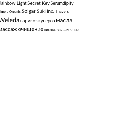
Secret Key
Rainbow Light
Serumdipity
Solgar
Suki Inc.
Thayers
Simply Organic
Weleda
масла
варикоз
купероз
массаж
очищение
увлажнение
питание