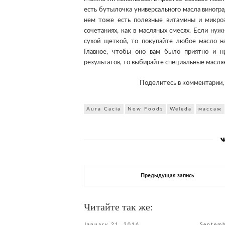
есть бутылочка универсального масла виногр
нем тоже есть полезные витамины и микроэл
сочетаниях, как в масляных смесях. Если ну
сухой щеткой, то покупайте любое масло н
Главное, чтобы оно вам было приятно и н
результатов, то выбирайте специальные масля
Поделитесь в комментарии, 
Aura Cacia
Now Foods
Weleda
массаж
Предыдущая запись
Читайте так же:
January 21, 2016
Septemb