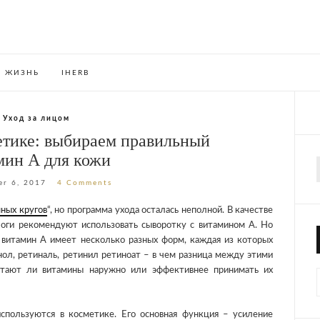
ЖИЗНЬ
IHERB
Уход за лицом
етике: выбираем правильный
мин А для кожи
f
er 6, 2017
4 Comments
мных кругов
“, но программа ухода осталась неполной. В качестве
логи рекомендуют использовать сыворотку с витамином А. Но
 витамин А имеет несколько разных форм, каждая из которых
ол, ретиналь, ретинил ретиноат – в чем разница между этими
отают ли витамины наружно или эффективнее принимать их
пользуются в косметике. Его основная функция – усиление