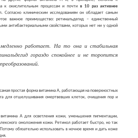
ьна к окислительным процессам и почти
в 10 раз активнее
л. Согласно клиническим исследованиям он обладает самым
угое важное преимущество: ретинальдегид – единственный
ми антибактериальными свойствами, которых нет ни у одной
 медленно работает. На то она и стабильная
инальдегид гораздо спокойнее и не торопится
преобразований.
самая простая форма витамина А, работающая на поверхностных
нга для отшелушивания омертвевших клеток, очищения пор и
итамина А для осветления кожи, уменьшения пигментации,
плексного омоложения кожи. Ретинол работает быстро, но так
Потому обязательно использовать в ночное время и дать коже
дня.