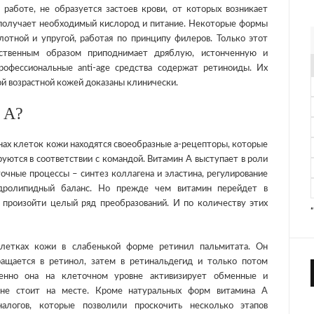
й работе, не образуется застоев крови, от которых возникает
а получает необходимый кислород и питание. Некоторые формы
отной и упругой, работая по принципу филеров. Только этот
ественным образом приподнимает дряблую, истонченную и
офессиональные anti-age средства содержат ретиноиды. Их
й возрастной кожей доказаны клинически.
 А?
нах клеток кожи находятся своеобразные а-рецепторы, которые
уются в соответствии с командой. Витамин А выступает в роли
очные процессы – синтез коллагена и эластина, регулирование
гидролипидный баланс. Но прежде чем витамин перейдет в
произойти целый ряд преобразований. И по количеству этих
клетках кожи в слабенькой форме ретинил пальмитата. Он
ащается в ретинол, затем в ретинальдегид и только потом
енно она на клеточном уровне активизирует обменные и
с не стоит на месте. Кроме натуральных форм витамина А
налогов, которые позволили проскочить несколько этапов