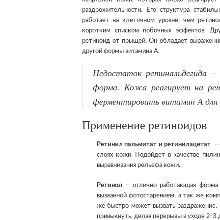
раздрожительности. Его структура стабил
работает на клеточном уровне, чем ретино
коротким списком побочных эффектов. Др
ретиноид от прыщей. Он обладает выраженны
другой формы витамина А.
Недостаток ретинальдегида –
форма. Кожа реагирует на рет
ферментировать витамин А для 
Применение ретиноидов
Ретинил пальмитат
и
ретинилацетат
– 
слоях кожи. Подойдет в качестве пили
выравнивания рельефа кожи.
Ретинол
– отлично работающая форма в
вызванной фотостарением, а так же ком
же быстро может вызвать раздражение. 
привыкнуть, делая перерывы в уходе 2-3 