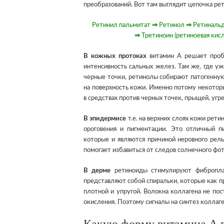
преобразований. Вот там выглядит цепочка ре
Ретинил пальмитат
⇒
Ретинол
⇒
Ретинальде
⇒
Третиноин (ретиноевая кис
В кожных протоках
витамин А решает проб
интенсивность сальных желез. Там же, где у
черные точки, ретинолы собирают патогенну
на поверхность кожи. Именно потому некото
в средствах против черных точек, прыщей, угр
В эпидермисе
т.е. на верхних слоях кожи рет
ороговения и пигментации. Это отличный пи
которые и являются причиной неровного рел
помогает избавиться от следов солнечного фо
В дерме
ретиноиды стимулируют фибропласт
представляют собой спиральки, которые как п
плотной и упругой. Волокна коллагена не по
окисления. Поэтому сигналы на синтез коллаг