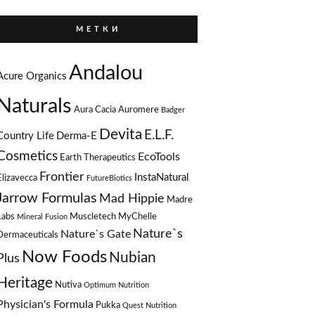
М Е Т К И
Andalou
Acure Organics
Naturals
Aura Cacia
Auromere
Badger
Devita
E.L.F.
Country Life
Derma-E
Cosmetics
EcoTools
Earth Therapeutics
Frontier
InstaNatural
Elizavecca
FutureBiotics
Jarrow Formulas
Mad Hippie
Madre
Labs
Muscletech
MyChelle
Mineral Fusion
Nature`s
Nature`s Gate
Dermaceuticals
Now Foods
Nubian
Plus
Heritage
Nutiva
Optimum Nutrition
Physician's Formula
Pukka
Quest Nutrition