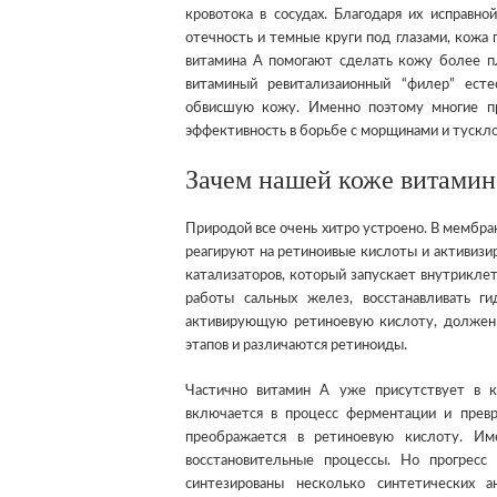
кровотока в сосудах. Благодаря их исправно
отечность и темные круги под глазами, кож
витамина А помогают сделать кожу более пл
витаминый ревитализаионный “филер” ест
обвисшую кожу. Именно поэтому многие пр
эффективность в борьбе с морщинами и тускло
Зачем нашей коже витамин
Природой все очень хитро устроено. В мембра
реагируют на ретиноивые кислоты и активизир
катализаторов, который запускает внутриклет
работы сальных желез, восстанавливать 
активирующую ретиноевую кислоту, должен 
этапов и различаются ретиноиды.
Частично витамин А уже присутствует в 
включается в процесс ферментации и превр
преображается в ретиноевую кислоту. Им
восстановительные процессы. Но прогрес
синтезированы несколько синтетических а