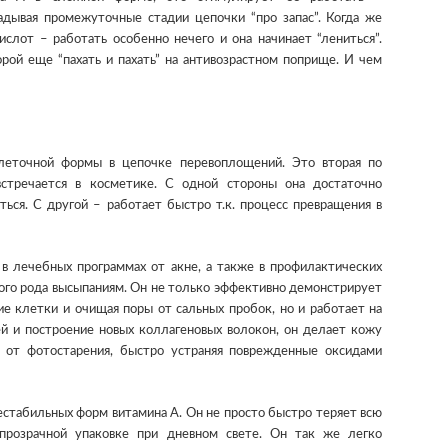
адывая промежуточные стадии цепочки “про запас”. Когда же
слот – работать особенно нечего и она начинает “лениться”.
рой еще “пахать и пахать” на антивозрастном поприще. И чем
леточной формы в цепочке перевоплощений. Это вторая по
встречается в косметике. С одной стороны она достаточно
ься. С другой – работает быстро т.к. процесс превращения в
в лечебных программах от акне, а также в профилактических
ного рода высыпаниям. Он не только эффективно демонстрирует
ие клетки и очищая поры от сальных пробок, но и работает на
й и построение новых коллагеновых волокон, он делает кожу
 от фотостарения, быстро устраняя поврежденные оксидами
нестабильных форм витамина А. Он не просто быстро теряет всю
 прозрачной упаковке при дневном свете. Он так же легко