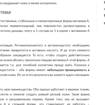
ее раздражает кожу и менее аллергичен.
етике
тественные, стабильные и гипоаллергенные формы витамина А.
почки перевоплощений, они повсеместно распространены в
аточно дешевы, поэту в 3 случаях из 5 в креме с витамином А
ентрация. Ретинилпальмитату и ретинилацетату необходимо
итамин превратится в активную кислоту. И до этого момента
бразом сокращается. То есть, чтобы создать действительно
ю нужно вбухать приличную порцию витамина А этой формы. А
вается т.к. для лечебной косметики проще взять близкую к
 недостаток – обе формы имеют
небольшую проницаемость в
их слоях кожи. Из-за этого результата вы можете ждать месяцами.
ть свои преимущества. Оба хорошо работают в верхних тканях,
леток и помогая создать ровный рельеф кожи. Такая форма
кне и расширенными порами. Кроме того, она не вызывает
ина А в сложной форме, это стимулирует ее работать –