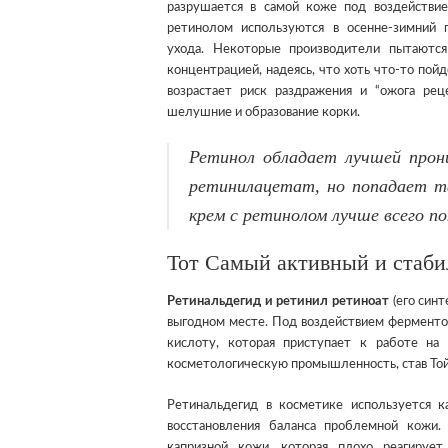
разрушается в самой коже под воздействи
ретинолом используются в осенне-зимний 
ухода. Некоторые производители пытаютс
концентрацией, надеясь, что хоть что-то пойд
возрастает риск раздражения и “ожога рец
шелушние и образование корки.
Ретинол обладает лучшей прон
ретинилацетат, но попадает т
крем с ретинолом лучше всего по
Тот Самый активный и стаби
Ретинальдегид и ретинил ретиноат
(его синт
выгодном месте. Под воздействием ферменто
кислоту, которая приступает к работе на
косметологическую промышленность, став Той
Ретинальдегид в косметике используется 
восстановления баланса проблемной кожи.
капризной кожи, которая плохо реагируе