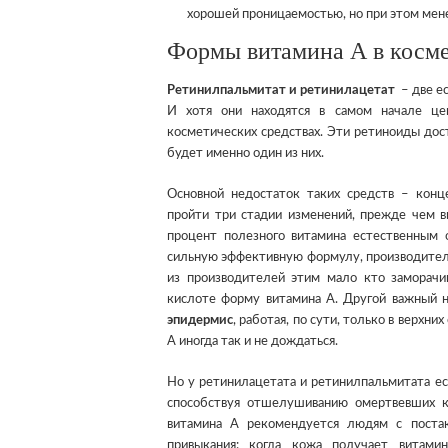
хорошей проницаемостью, но при этом мен
Формы витамина А в косм
Ретинилпальмитат и ретинилацетат
– две ес
И хотя они находятся в самом начале це
косметических средствах. Эти ретиноиды дост
будет именно один из них.
Основной недостаток таких средств – конц
пройти три стадии изменений, прежде чем в
процент полезного витамина естественным о
сильную эффективную формулу, производител
из производителей этим мало кто заморачи
кислоте форму витамина А. Другой важный
эпидермис
, работая, по сути, только в верхн
А иногда так и не дождаться.
Но у ретинилацетата и ретинилпальмитата ес
способствуя отшелушиванию омертвевших к
витамина А рекомендуется людям с поста
привыкания: когда кожа получает витам