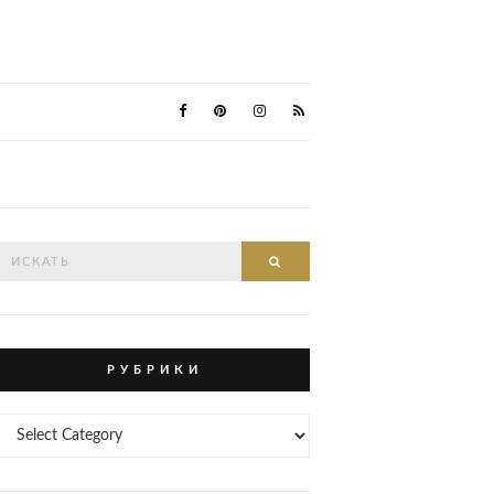
Search
Search
or:
Р У Б Р И К И
Р
У
Б
Р