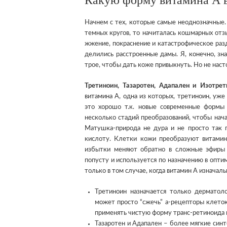
Какую форму витамина А 
Начнем с тех, которые самые неоднозначные.
темных кругов, то начиталась кошмарных отз
жжение, покраснение и катастрофическое раз
делились расстроенные дамы. Я, конечно, зна
трое, чтобы дать коже привыкнуть. Но не наст
Третиноин, Тазаротен, Адапален и Изотрет
витамина А, одна из которых, третиноин, уж
это хорошо т.к. новые современные формы
несколько стадий преобразований, чтобы нача
Матушка-природа не дура и не просто так п
кислоту. Клетки кожи преобразуют витамин 
избытки меняют обратно в сложные эфиры п
попусту и используется по назначению в опт
только в том случае, когда витамин А изначал
Третиноин назначается только дерматол
может просто “сжечь” а-рецепторы клеток,
применять чистую форму транс-ретиноида 
Тазаротен и Адапален – более мягкие син