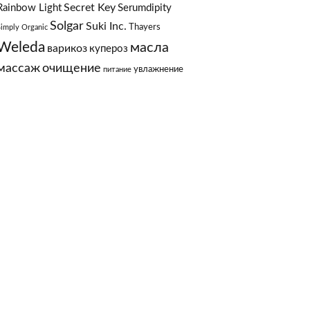
Secret Key
Rainbow Light
Serumdipity
Solgar
Suki Inc.
Thayers
Simply Organic
Weleda
масла
варикоз
купероз
массаж
очищение
увлажнение
питание