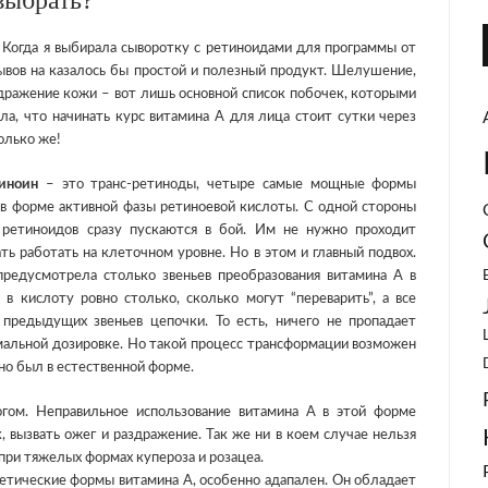
выбрать?
 Когда я выбирала сыворотку с ретиноидами для программы от
ывов на казалось бы простой и полезный продукт. Шелушение,
дражение кожи – вот лишь основной список побочек, которыми
ла, что начинать курс витамина А для лица стоит сутки через
олько же!
иноин
– это транс-ретиноды, четыре самые мощные формы
е в форме активной фазы ретиноевой кислоты. С одной стороны
 ретиноидов сразу пускаются в бой. Им не нужно проходит
ть работать на клеточном уровне. Но в этом и главный подвох.
редусмотрела столько звеньев преобразования витамина А в
в кислоту ровно столько, сколько могут “переварить”, а все
редыдущих звеньев цепочки. То есть, ничего не пропадает
имальной дозировке. Но такой процесс трансформации возможен
ьно был в естественной форме.
огом. Неправильное использование витамина А в этой форме
 вызвать ожег и раздражение. Так же ни в коем случае нельзя
при тяжелых формах купероза и розацеа.
тетические формы витамина А, особенно адапален. Он обладает