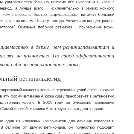
ем ультрафиолета. Именно поэтому все сыворотки и крем с
период, а лучше всего – исключительно в рамках ночного
я компенсировать быстро разрушающийся витамин большей
ет коже на пользу. Но и тут засада. Увеличивая концентрацию,
епторов”. Основные побочки ретинола – покраснение кожи,
ицаемостью в дерму, чем ретинилпальмитат и
ак же не полностью. По своей эффективности
каза себя на поверхностных слоях.
льный ретинальдегид
езированный аналог) в цепочке перевоплощений стоят на самом
в эту форму витамина А кожа сразу преобразует в ретиноевую
 клеточном уровне. В 2008 году он буквально перевернул
 Самой формой витамина А, которую все так долго ждали.
как один из ключевых компонентов для лечения купероза и
 В отличие от других ретиноидов, он полностью подходит
т на другие формы витамина А и, в принципе, склонна к