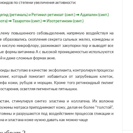
тиоидов по степени увеличения активности:
гид (ретиналь) и Ретинил ретиноат (синт.)
⇒
Адапален (синт.)
лота)
⇒
Тазаротен (синт.)
⇒
Изотретиноин (синт.)
лему повышенного себовыделения, напрямую воздействуя на
же образовались скопления секрета сальных желез, комедоны и
ю кислую микрофлору, разжижают закупорки пор и выводят все
рые формы витамина А с высокой проницаемостью используются
ей и даже сложных формах акне.
иноиды выступаю в качестве эксфолианта, контролируя процессы
линг, который помогает избавиться от загрубевших клеток,
ьефа кожи, рубцов и морщин. Кроме того ретиноидный пилинг
тостарения, осветляя пигментные пятнышки.
ам, стимулируя синтез эластина и коллагена. Их волокна
ружины матраса приподнимают кожу, делая ее более “толстой”,
стоянны и разрушаются под воздействием процессов гликации и
ена и эластана коже нужно давать как можно чаще