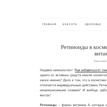
ГЛАВНАЯ
КРАСОТА
ЗДОРОВЬЕ
Ретиноиды в косм
вита
Septemb
Недавно написала пост “
Как избавиться от те
одного из активных средств многие космето
какую именно? Дело в том, что в косметике
отличается индивидуальным действием. Ретин
непроизносимыми словами? И вообще, раб
внутрь?
Ретиноиды
– формы витамина А, которые ис