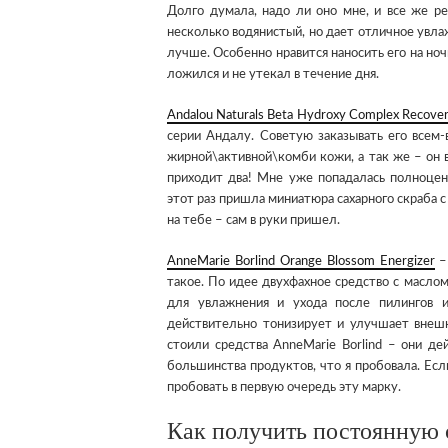
Долго думала, надо ли оно мне, и все же р
несколько водянистый, но дает отличное увла
лучше. Особенно нравится наносить его на ноч
ложился и не утекал в течение дня.
Andalou Naturals Beta Hydroxy Complex Recover
серии Андалу. Советую заказывать его всем
жирной\активной\комби кожи, а так же – он в
приходит два! Мне уже попадалась полноценна
этот раз пришла миниатюра сахарного скраба с 
на тебе – сам в руки пришел.
AnneMarie Borlind Orange Blossom Energizer
– 
такое. По идее двухфахное средство с маслом
для увлажнения и ухода после пилингов 
действительно тонизирует и улучшает внеш
стоили средства AnneMarie Borlind – они де
большинства продуктов, что я пробовала. Есл
пробовать в первую очередь эту марку.
Как получить постоянную с