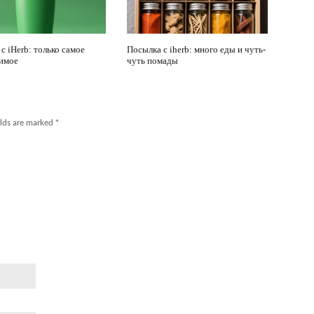
с iHerb: только самое
Посылка с iherb: много еды и чуть-
имое
чуть помады
elds are marked
*