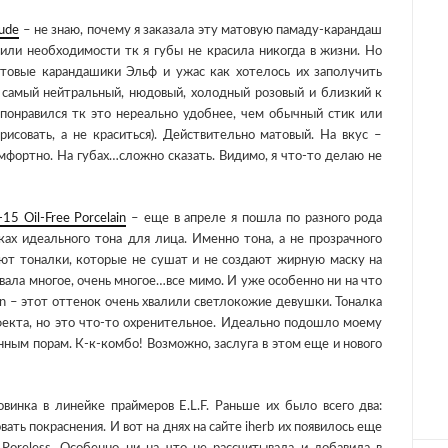
Nude
– не знаю, почему я заказала эту матовую памаду-карандаш
или необходимости тк я губы не красила никогда в жизни. Но
товые карандашики Эльф и ужас как хотелось их заполучить
, самый нейтральный, нюдовый, холодный розовый и близкий к
понравился тк это нереально удобнее, чем обычный стик или
рисовать, а не краситься). Действительно матовый. На вкус –
мфортно. На губах…сложно сказать. Видимо, я что-то делаю не
-15 Oil-Free Porcelain
– еще в апреле я пошла по разного рода
ках идеального тона для лица. Именно тона, а не прозрачного
уют тоналки, которые не сушат и не создают жирную маску на
вала многое, очень многое…все мимо. И уже особенно ни на что
lain – этот оттенок очень хвалили светлокожие девушки. Тоналка
фекта, но это что-то охренительное. Идеально подошло моему
ным порам. К-к-комбо! Возможно, заслуга в этом еще и нового
винка в линейке праймеров E.L.F. Раньше их было всего два:
ать покраснения. И вот на днях на сайте iherb их появилось еще