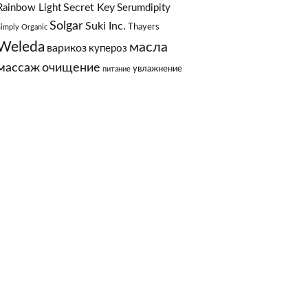
Secret Key
Rainbow Light
Serumdipity
Solgar
Suki Inc.
Thayers
Simply Organic
Weleda
масла
варикоз
купероз
массаж
очищение
увлажнение
питание