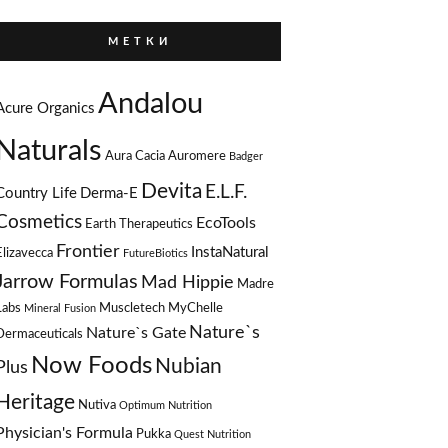
М Е Т К И
Andalou
Acure Organics
Naturals
Aura Cacia
Auromere
Badger
Devita
E.L.F.
Country Life
Derma-E
Cosmetics
EcoTools
Earth Therapeutics
Frontier
InstaNatural
Elizavecca
FutureBiotics
Jarrow Formulas
Mad Hippie
Madre
Labs
Muscletech
MyChelle
Mineral Fusion
Nature`s
Nature`s Gate
Dermaceuticals
Now Foods
Nubian
Plus
Heritage
Nutiva
Optimum Nutrition
Physician's Formula
Pukka
Quest Nutrition