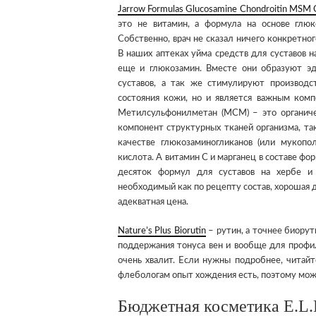
Jarrow Formulas Glucosamine Chondroitin MSM 
это не витамин, а формула на основе глю
Собственно, врач не сказал ничего конкретно
В наших аптеках уйма средств для суставов на
еще и глюкозамин. Вместе они образуют эд
суставов, а так же стимулируют производс
состояния кожи, но и является важным комп
Метилсульфонилметан (МСМ) – это органиче
компонент структурных тканей организма, так
качестве глюкозаминогликанов (или мукопол
кислота. А витамин С и марганец в составе фо
десяток формул для суставов на хербе и 
необходимый как по рецепту состав, хорошая д
адекватная цена.
Nature’s Plus Biorutin
– рутин, а точнее биорут
поддержания тонуса вен и вообще для профи
очень хвалит. Если нужны подробнее, читай
флебологам опыт хождения есть, поэтому може
Бюджетная косметика E.L.