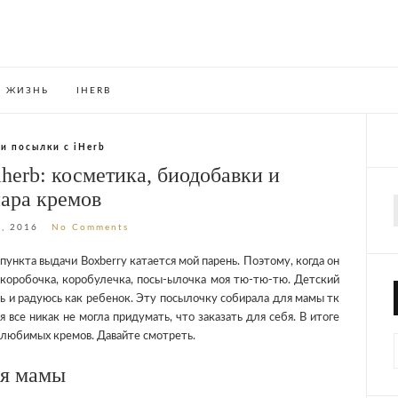
ЖИЗНЬ
IHERB
и посылки с iHerb
iherb: косметика, биодобавки и
ара кремов
f
, 2016
No Comments
ункта выдачи Boxberry катается мой парень. Поэтому, когда он
 коробочка, коробулечка, посы-ылочка моя тю-тю-тю. Детский
ать и радуюсь как ребенок. Эту посылочку собирала для мамы тк
я все никак не могла придумать, что заказать для себя. В итоге
их любимых кремов. Давайте смотреть.
ля мамы