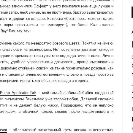
 Poreless. Особенно ни на что не рассчитывала и добавила в
аймер закончился. Эффект у него показался мне еще лучше и
ный запах, необычный, но не противный, быстро выветривается.
вает и держится дольше. Естессна убрать поры можно только
и поры практически не маскирует), но блин! Как классно
Вау! Вау-вау-вау!
умяна какого-то невероятно розового цвета. Понятия не имею,
 пользуюсь и не планировала. Но постепенно постигая тонкости
жидкие и кремовые текстуры мне подходят лучше всего. Лично
сить, удобнее управляться и дозировать, проще смешивать и
довольно стойкие и совсем не такие пронзительно розовые, как
 и становятся очень естественными, словно и правда просто за
спериментировать хотя бы просто ради интереса.
Pump Applicator Fair
– мой самый любимый бибик на данный
им пигментом. Заказываю уже второй тюбик. Для моей сложной
тит и не делает белую маску. Порадовало, что он неплохо
 финишем, а обычной кожей, словно после увлажняющего и
ream
– облепиховый питательный крем, писала на него отзыв.