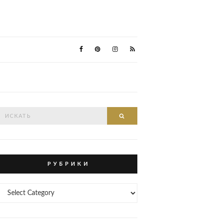
Search
Search
or:
Р У Б Р И К И
Р
У
Б
Р