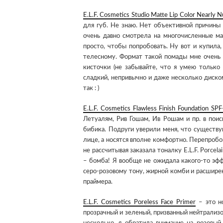
E.L.F. Cosmetics Studio Matte Lip Color Nearly 
для губ. Не знаю. Нет объективной причины 
очень давно смотрела на многочисленные ма
просто, чтобы попробовать. Ну вот и купила
телесному. Формат такой помады мне очень 
кисточки (не забывайте, что я умею только 
сладкий, непривычно и даже несколько диско
так : )
E.L.F. Cosmetics Flawless Finish Foundation SPF
Летуалям, Рив Гошам, Ив Рошам и пр. в поис
бибика. Подруги уверили меня, что существ
лице, а носятся вполне комфортно. Перепробо
не рассчитывая заказала тоналку E.L.F. Porce
– бомба! Я вообще не ожидала какого-то эф
серо-розовому тону, жирной комби и расширен
праймера.
E.L.F. Cosmetics Poreless Face Primer
– это но
прозрачный и зеленый, призванный нейтрализов