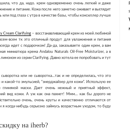
ешила, что да, надо. крем одновременно очень легкий и даже
жнение и питание. Кожа после него заметно оживает и выглядит
ь или под глаза с утра в качестве базы, чтобы консиллер лучше
y Cream Clarifying
– восстанавливающий крем из моей любимой
-всем-всем тк это отличный продут для увлажнения и питания
сегда идет с подарочком! Да-да, заказываете один крем, а вам
я миниатюра крема Andalou Naturals Oil-Free Moisturizer, а в
лимоном из серии Clarifying. Давно хотела ее попробовать и тут
сыворотка или не сыворотка…так и не определилась, что это
 и какой-то эмульсией, “энерджайзер для кожи”. Использую ее
и глиняной маски. Дает очень нежный и приятный эффект,
ний вид кожи. А уж как она пахнет! Ммм… как бы дорого не
йствительно очень, очень круты и качественно отличаются от
и я когда-нибудь серьезно займусь возрастным уходом, то буду
кидку на iherb?