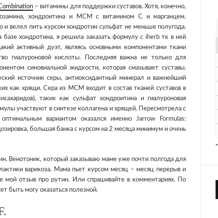
Combination
– витамины для поддержки суставов. Хотя, конечно,
козамина, хондроитина и МСМ с витамином С и марганцем.
го и велел пить курсом хондротин сульфат не меньше полугода.
 базе хондротина, я решила заказать формулу с iherb тк в ней
акий активный дуэт, являясь основными компонентами ткани
тво гиалуроновой кислоты. Последняя важна не только для
онентом синовиальной жидкости, которая смазывает суставы.
ский источник серы, антиоксидантный минерал и важнейший
их как хрящи. Сера из МСМ входит в состав тканей суставов в
исахаридов), таких как сульфат хондроитина и гиалуроновая
рмулы участвуют в синтезе коллагена и хрящей. Пересмотрела с
оптимальным вариантом оказался именно Jarrow Formulas:
озировка, большая банка с курсом на 2 месяца минимум и очень
ин. Венотоник, который заказываю маме уже почти полгода для
лактики варикоза. Мама пьет курсом месяц – месяц перерыв и
те мой отзыв про рутин. Или спрашивайте в комментариях. По
т быть могу оказаться полезной.
F.