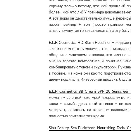
несколько, я обратила внимание на розовый
корзину только потому, что мой прошлый пр
более…мой что ли? У праймера довольно замет
А вот поры он действительно лучше перекры
парой праймер + тон (просто праймер мо
вышеупомянутая тоналка ложится на эту базу! 
E.L.F. Cosmetics HD Blush Headliner
– жидкие р
зачем они мне тк румянами я тоже никогда не
общения с макияжем, я поняла, что именно 
мне их гораздо комфортнее и понятнее нано
комбинировать с тоном и скульптором. Румяна 
в тюбике. На коже они как-то подстраиваются
щечку пощипали. Интересный продукт, буду эк
E.L.F. Cosmetics BB Cream SPF 20 Sunscreen 
момент – с легкой текстурой и хорошим цепк
кожи – самый адекватный оттенок – не жел
матирует, оставаясь на коже не влажным
полностью впитавшегося крема.
Sibu Beauty Sea Buckthorn Nourishing Facial C