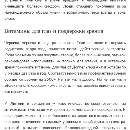
устранить симптомы и всеми правдами и неправдами пытаться
уменьшить болевой синдром. Люди старшего поколения из-за
малоподвижного образа жизни и избыточного веса всегда в зоне
риска.
Витамины для глаз и поддержки зрения
Черника, черника и еще раз черника. Если не можете скормить
родителям ведро ягод, придется искать действующие экстракты.
Когда моя мама пошла покупать вторые, более сильные очки, глазнюк
рекомендовал использовать их только для чтения, а в остальное
время принимать витамины для глаз от Доппельгерц Актив хотя бы по
3 месяца два раза в год. Соответственно такая профилактика зрения
обойдется рублей на 2500+ Не так уж и дорого. Но не так уж и
эффективно. В хорошем комплексе для глаз должны присутствовать
как минимум:
✔ Лютеин и зекцантин – каротиноиды, которые отвечают за
антиоксидантную защиту и сопротивляемость фотоповреждениям. К
последним можно отнести большинство гаджетов и компьютеров тк
они дают освещение с сильным уклоном в синий диапазон спектра,
который вызывает окисление белково-липидной структуры в