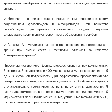
зрительных мембранах клеток, тем самым повреждая зрительный
аппарат.
✔ Черника – точнее экстракты листьев и ягод черники с высоким
содержанием флавоноидов и антоцианидов. Эти вещества
способствуют расширению кровеносных сосудов, улучшая
циркуляцию крови и снижая вероятность образования тромбов.
✔ Витамин А – усиливает качество цветовосприятия, поддерживает
зрение при смене света и темноты, отвечает за качество
“сумеречного зрения”.
Профилактика зрения от Доппельгерц основана на трех компонентах:
3 мг цинка, 3 мг лютеина и 400 мкг витамина А, что составляет от 5
до 20% суточной потребности. Для эффективной профилактики это
совершенно ни о чем, либо нужно кушать по 2-3 таблетки в день, а
это значительно увеличивает затраты на витамины для зрения. Я
нашла два комплекса, в которых присутствует лютеин (не менее 10
мг) и экстракт черники (не менее 20 мг), усиленные витаминами А и С,
растительными экстрактами и минералами.