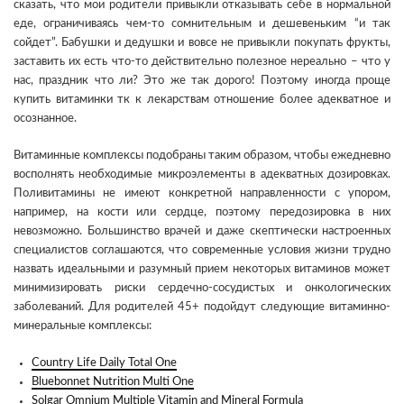
сказать, что мои родители привыкли отказывать себе в нормальной
еде, ограничиваясь чем-то сомнительным и дешевеньким “и так
сойдет”. Бабушки и дедушки и вовсе не привыкли покупать фрукты,
заставить их есть что-то действительно полезное нереально – что у
нас, праздник что ли? Это же так дорого! Поэтому иногда проще
купить витаминки тк к лекарствам отношение более адекватное и
осознанное.
Витаминные комплексы подобраны таким образом, чтобы ежедневно
восполнять необходимые микроэлементы в адекватных дозировках.
Поливитамины не имеют конкретной направленности с упором,
например, на кости или сердце, поэтому передозировка в них
невозможно. Большинство врачей и даже скептически настроенных
специалистов соглашаются, что современные условия жизни трудно
назвать идеальными и разумный прием некоторых витаминов может
минимизировать риски сердечно-сосудистых и онкологических
заболеваний. Для родителей 45+ подойдут следующие витаминно-
минеральные комплексы:
Country Life Daily Total One
Bluebonnet Nutrition Multi One
Solgar Omnium Multiple Vitamin and Mineral Formula