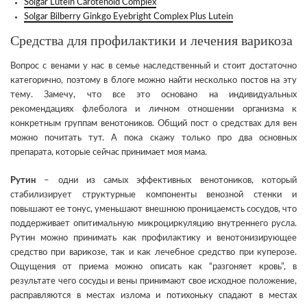
Solgar Lutein Carotenoid Complex
Solgar Bilberry Ginkgo Eyebright Complex Plus Lutein
Средства для профилактики и лечения варикоза
Вопрос с венами у нас в семье наследственный и стоит достаточно
категорично, поэтому в блоге можно найти несколько постов на эту
тему. Замечу, что все это основано на индивидуальных
рекомендациях флеболога и личном отношении организма к
конкретным группам венотоников. Общий пост о средствах для вен
можно почитать тут. А пока скажу только про два основных
препарата, которые сейчас принимает моя мама.
Рутин
– одни из самых эффективных венотоников, который
стабилизирует структурные компоненты венозной стенки и
повышают ее тонус, уменьшают внешнюю проницаемсть сосудов, что
поддерживает опитимальную микроциркуляцию внутреннего русла.
Рутин можно принимать как профилактику и венотонизирующее
средство при варикозе, так и как лечебное средство при куперозе.
Ощущения от приема можно описать как “разгоняет кровь”, в
результате чего сосуды и вены принимают свое исходное положение,
расправляются в местах излома и потихоньку спадают в местах