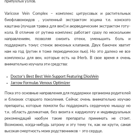
припухлых узлов.
Varicose Vein Complex – комплекс цитрусовых и растительных
биофлавоноидов , усиленный экстрактом эсцина т.е. конского
каштана (лучшая травка для вен!) и аюрведическим экстрактом готу-
кола. В отличие от рутина комплекс работает сразу по нескольким
направлениям, позволяя снизить отеки, уменьшить боль и
поддержать тонус стенок венозных клапанов. Двух баночек хватит
нам на год (рутин я тоже периодически пью). Но это далеко не все
комплексы для вен, которые есть на iHerb. В свое время я очень
внимательно изучала эти средства:
Doctor’s Best Best Vein Support Featuring DiosVein
Jarrow Formulas Venous Optimizer
Пока это основные направления для поддержки организма родителей
и близких старшего поколения. Сейчас очень внимательно изучаю
препараты, которые помогли бы поддержать сердечную мышцу но
т.к. область деликатная, без визита к кардиологу и индивидуальных
рекомендаций наобум такие препараты принимать не стоит.
Возможно, когда-нибудь затрону и эту тему тк, как ни крути, самая
высокая смертность моих родственников – это сердце.