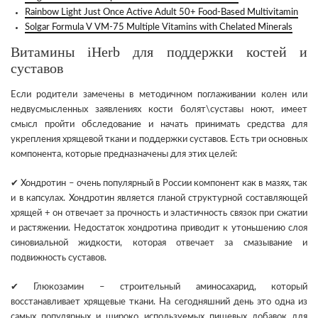
Rainbow Light Just Once Active Adult 50+ Food-Based Multivitamin
Solgar Formula V VM-75 Multiple Vitamins with Chelated Minerals
Витамины iHerb для поддержки костей и
суставов
Если родители замечены в методичном поглаживании колен или
недвусмысленных заявлениях кости болят\суставы ноют, имеет
смысл пройти обследование и начать принимать средства для
укрепления хрящевой ткани и поддержки суставов. Есть три основных
компонента, которые предназначены для этих целей:
✔ Хондротин – очень популярный в России компонент как в мазях, так
и в капсулах. Хондротин является гланой структурной составляющей
хрящей + он отвечает за прочность и эластичность связок при сжатии
и растяжении. Недостаток хондротина приводит к утоньшению слоя
синовиальной жидкости, которая отвечает за смазывание и
подвижность суставов.
✔ Глюкозамин – строительный аминосахарид, который
восстанавливает хрящевые ткани. На сегодняшний день это одна из
самых популярных и широко используемых пищевых добавок для