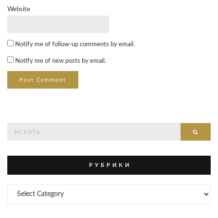
Website
Notify me of follow-up comments by email.
Notify me of new posts by email.
Search
Searc
for:
Р У Б Р И К И
Р
У
Б