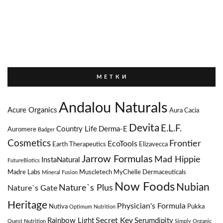
М Е Т К И
Andalou Naturals
Acure Organics
Aura Cacia
Devita
E.L.F.
Country Life
Derma-E
Auromere
Badger
Cosmetics
Frontier
EcoTools
Earth Therapeutics
Elizavecca
Jarrow Formulas
Mad Hippie
InstaNatural
FutureBiotics
Madre Labs
Muscletech
MyChelle Dermaceuticals
Mineral Fusion
Now Foods
Nubian
Nature`s Plus
Nature`s Gate
Heritage
Physician's Formula
Nutiva
Pukka
Optimum Nutrition
Secret Key
Rainbow Light
Serumdipity
Quest Nutrition
Simply Organic